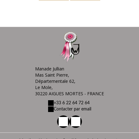
Manade Jullian
Mas Saint Pierre,
Départementale 62,
Le Mole,
30220 AIGUES MORTES - FRANCE
+33 6 22 64 72 64
Contacter par email