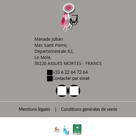
Manade Jullian
Mas Saint Pierre,
Départementale 62,
Le Mole,
30220 AIGUES MORTES - FRANCE
+33 6 22 64 72 64
Contacter par email
|
Mentions légales
Conditions générales de vente