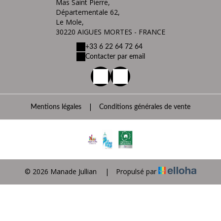
Mas Saint Pierre,
Départementale 62,
Le Mole,
30220 AIGUES MORTES - FRANCE
+33 6 22 64 72 64
Contacter par email
|
Mentions légales
Conditions générales de vente
© 2026 Manade Jullian
|
Propulsé par