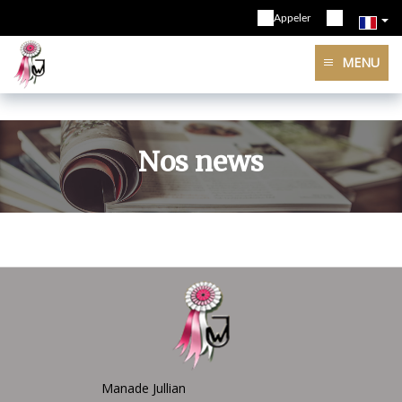
Appeler
MENU
Nos news
Manade Jullian