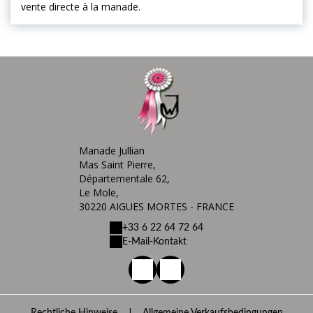
vente directe à la manade.
Manade Jullian
Mas Saint Pierre,
Départementale 62,
Le Mole,
30220 AIGUES MORTES - FRANCE
+33 6 22 64 72 64
E-Mail-Kontakt
|